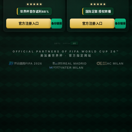
曼联本赛季英超主场两次0-3惨败 3战仅打进1球
**曼联本赛季英超主场两次0-3惨败 3战仅打进1球：挑战与反思** 随着本赛季英超的深入，曾经的英超豪门曼联却遭遇了严重的主场困境，引发了球迷和媒体的广泛关注。*两次0-3惨败*，以及近三场比赛中仅打进一个象征性进球，这样的成绩让人不禁思考：曼联究竟怎么了？ **进攻乏力导致战绩惨淡**...
PG电子官方网站：体育中超第一阶段团队制胜 释
放本土赛事文化活力
**体育中超第一阶段团队制胜：释放本土赛事文化活力** 在日益激烈的体育竞技中，中超比赛作为中国足球的顶级赛事，一直吸引着国内外无数球迷的目光。**中超联赛不仅是一场球技的较量，更是一场展示团队合作、释放本土赛事文化活力的盛会。** ![](image1.jpg) **中超第一阶段的团队制胜...
伊萨克谈转会传闻：没啥好说的，我专注于帮球
队获得欧冠资格.
**前言**：随着欧洲足球转会市场的风起云涌，许多球员的去留成为了球迷和媒体关注的焦点。其中，年轻球星伊萨克的未来动向尤其引人注目。然而，在不断的转会传闻中，伊萨克用他的行动和言语表明了一位新星的成熟——无论传闻如何，他只关心帮助球队获得欧冠资格。 在职业足球世界中，转会传闻是任何优秀球员都无法逃避的话...
PG电子官方网站：[CBA]威尔斯爆发 辽宁队大胜
新疆队.
# [CBA]威尔斯爆发 辽宁队大胜新疆队 在昨晚进行的一场激烈的CBA常规赛中，辽宁队以令人瞩目的表现大胜新疆队PG电子官方网站。核心球员威尔斯成为赛事的焦点，他凭借出色的发挥带领球队取得重要胜利。**这场比赛不仅展现了辽宁队的整体实力，也彰显了威尔斯作为进攻核心的价值**。接下来，让我们深入分析比赛...