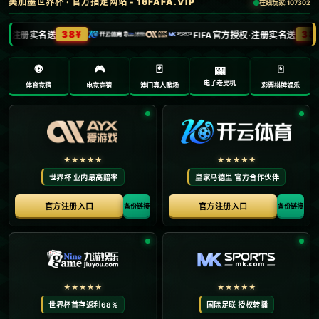
### **关键时刻显身手，丁团长一计扭转战局**
比赛的前几节，两队呈现旗鼓相当的局势。作为一支以防守质量著称
的战队，许利民所率领的队伍早早在布局上占据优势。他们将对方核
心球员的攻击空间压缩至极，前两节比赛结束后，更是以微弱的领先
进入第三节。就在局面稳扎稳打时，丁团长却在末节祭出了出其不意
的战略。
*这是一场关于心态与谋略的竞赛*。丁团长在末节打了一张“心理战”
牌，通过频繁变阵制造混乱，并巧妙结合“边线快攻”与“半场联防”的
战术策略，提升了队伍节奏。具体而言，丁团长的团队在短短5分钟
内接连反击得分，同时主动放慢己方防守节奏，让许利民的战术发挥
困难。
举个具体案例分析：比赛最后10分钟，丁团长连续安排一名替补球
员压迫许队的主攻手，使其体力迅速透支。以体能消耗为切入口，逐
步瓦解许利民团队的核心体系。在关键时刻，这种战术转变使原本稳
定的局势瞬间失衡。许利民的队伍深陷困局，节奏的转变导致他们多
次进攻未果，从领先滑落至落后。