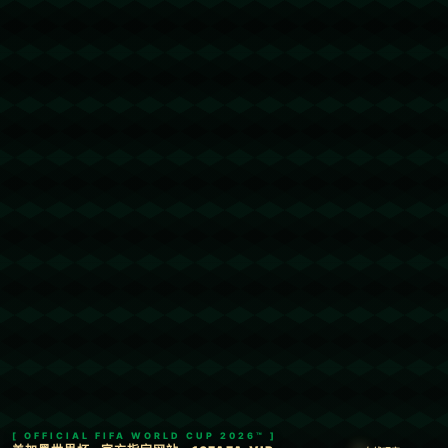
欢迎访问PG电子(中国大陆)官方网站
>
中超
首页
中超
惨遭逆转！丁团长末节巧施一计，许利民竟无法
破解，赛后又出金句.
频道：
中超
日期：
2025-05-26 13:12:18
浏览：1917
**惨遭逆转！丁团长末节巧施一计，许利民竟无法破解，赛后又出金
句**
在篮球竞技场上，比赛的结果总是千变万化，尤其是面对实力相当的
两支队伍时，胜负往往决定于那细微的瞬间。而近日，一场备受瞩目
的篮球大战因为**丁团长的末节策略**，让比赛走向了令人唏嘘的逆
转结局。即使是经验丰富的许利民也无法破解这出妙计，而赛后的金
句更增添了这场比赛的戏剧性。