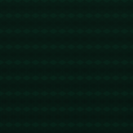
u地址转错 【 TD1FycVdpQGcuiGycyMmLNwPcj37DLFjPZ
】转错请联系TG:@TrxEm
节省TRX手续费
2026-04-27 04:17:51
回复
u地址转错 【 TNGVtihGMNBUf8ZbqNmMYF7yJHFNzVAG3
u 】转错请联系TG:@TrxEm
节省TRX手续费
2026-04-27 21:38:36
回复
u地址转错 【 TRqSGqsLV2zfZnHGUciAc8cKbgQZWcAapq
】转错请联系TG:@TrxEm
trx能量机器人
2026-05-06 00:10:26
回复
u地址转错 【TGpXgECuUE63hMsJi51nudPNwF7BNcf2fN】
转错请联系TG:@TrxEm