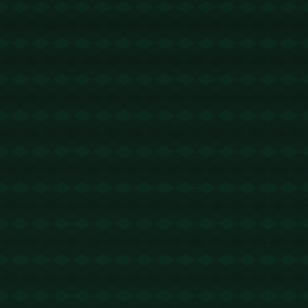
helloworld下载
2026-03-14 10:03:00
回复
无图无真相！https://cm-helloworld.com
快连VPN下载
2026-03-14 15:31:23
回复
在哪里跌倒，就在那里多爬一会儿！https://www.kuailian-pc.i
t.com
helloworld官网下载
2026-03-15 03:28:18
回复
刚看见一个妹子，很漂亮！https://org-helloworlds.org
helloworld下载
2026-03-15 15:33:05
回复
很多天不上线，一上线就看到这么给力的帖子！https://app-h
elloworlds.com