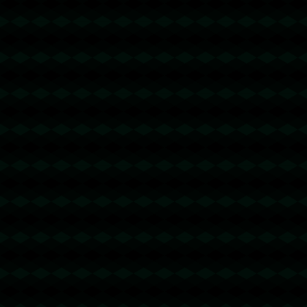
u地址转错 【TD1FycVdpQGcuiGycyMmLNwPcj37DLFjPZ】
转错请联系TeleGram:【@TrxEm】
波场转账节省手续费
2026-06-24 03:46:53
回复
2TRX能量租赁 - 2 TRX=1次转账次数 直接节省80%!无视对方
有没有U或者是否交易所,低于 2 TRX的都是钓鱼的骗子- 复制
地址【THXfhfV6ThhYzt7d8mm4KL3dE5LWBbwb3s】转 2 T
RX即可0手续费转账!TG机器人: @jzzTRXbot 官网: https://jzz
trx.com
波场便宜能量
2026-06-24 04:51:30
回复
trx闪租 - 2 TRX=1次转账次数 直接节省80%!无视对方有没有
U或者是否交易所,低于 2 TRX的都是钓鱼的骗子- 复制地址
【THXfhfV6ThhYzt7d8mm4KL3dE5LWBbwb3s】转 2 TRX
即可0手续费转账!TG机器人: @jzzTRXbot 官网: https://jzztrx.