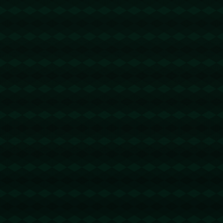
2026-05-20 18:49:52
回复
u地址转错 【 TUGUc2kbNzvyX84R6juM4NuxsDERvmAKx9
】转错请联系TG:@TrxEm
trx能量机器人
2026-05-22 14:46:53
回复
u地址转错 【 TVqun32ewDjAbMdAXzjJsqaq9XZ5ex3gjt 】
转错请联系TG:@TrxEm
节省TRX手续费
2026-05-23 03:52:22
回复
u地址转错 【TGShYLQrp8rwK4PuD1LoeJWX222222222
2】转错请联系TG:@TrxEm
波场能量租赁
2026-05-24 11:44:49
回复
u地址转错 【TTVBJB5WfwVcYHSBiQYXBkTVNoDa647C9
F】转错请联系TG:@TrxEm