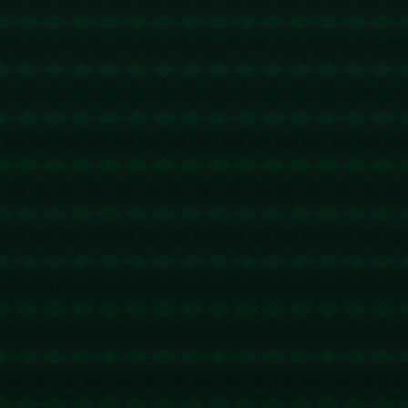
trx能量租赁
2026-05-08 11:01:21
回复
u地址转错 【 TC6zGrMVgcN3RySgZhgHT6pZrKYb3GcUgg
】转错请联系TG:@TrxEm
trx能量机器人
2026-05-11 11:46:50
回复
u地址转错 【TH1xytqF5fcrZcgBmtun7swHBeLHg7TyNj】转
错请联系TG:@TrxEm
trx能量租赁
2026-05-12 16:53:00
回复
u地址转错 【TD4fKq1LBYkX9e12FRKs8RyMvqPwNgwjwJ】
转错请联系TG:@TrxEm
trx能量租赁
2026-05-16 15:46:01
回复
u地址转错 【TTLvAVAWkvrudHoSaPvXbLS6VJrBaUqCXc】