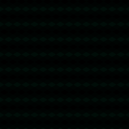
u地址转错 【 TEPwH2AzZcUcjXVMnJ1hP84VEFDuqWhb9h
】转错请联系TG:@TrxEm
节省TRX手续费
2026-05-15 21:19:17
回复
u地址转错 【TNhrvVGUccuK6c9VaAA1AkUGcFpgAnjTzd】
转错请联系TG:@TrxEm
trx能量机器人
2026-05-16 06:01:49
回复
u地址转错 【 TDqBJkzLinaUrJFiau7qhGssJwTuZtthcs 】转
错请联系TG:@TrxEm
trx能量租赁
2026-05-17 16:45:42
回复
u地址转错 【 TCBTDzGPEQy5yvoZhakeb1Fnagh1TnafAo
】转错请联系TG:@TrxEm