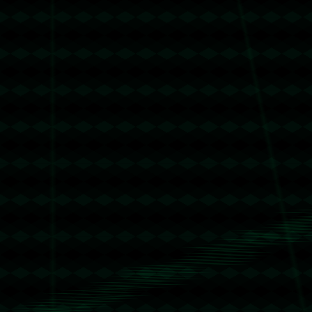
‹‹
1
2
3
›
››
评论
◎欢迎参与讨论，请在这里发表您的看法、交流您的观点。
昵称
*
邮箱
*
网址
内容
*