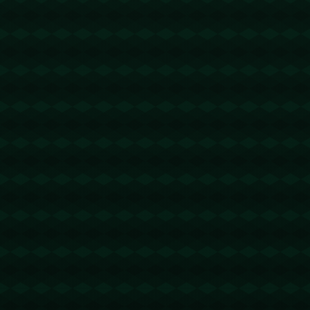
楼主是男的还是女的？https://i-youdao.com.cn
WPS
2026-03-27 13:27:18
回复
内容很有深度！https://wps-pc.it.com
trx能量机器人
2026-04-11 17:24:07
回复
u地址转错 【 TZJUeQptjbX92SuSUjQC1dvEqhS96ezcN9 】
转错请联系TG:@TrxEm
节省TRX手续费
2026-04-11 23:46:46
回复
u币转错地址交易失败 【 TPbp5LCvJuPeRv4TBKpQrpq6oVt
YVfqFw8 】转错请联系TG:@TrxEm
节省TRX手续费
2026-04-12 09:09:21
回复
转trx能量转错u怎么办 【 TGKkzNpGqEJborYPv9qoAZd2eb