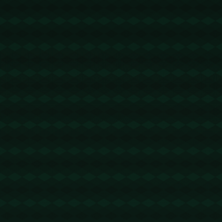
有没有U或者是否交易所- 复制地址【TAZdAh5LU55aUPPZk
gF4rupQwg6inQ5J5X】转 0.8 TRX即可0手续费转账！TG机
器人频道：@xingtahttps://www.23123.top/
quickq官网
2026-01-11 05:58:32
回复
勤奋灌水，天天向上！https://www.quickq9.com
WPS
2026-03-04 09:44:31
回复
收藏了，改天让朋友看看！https://www.wps-zh.it.com
谷歌浏览器官网
2026-03-05 08:09:31
回复
论坛人气好旺！https://chrome-pc.it.com
wps
2026-03-05 14:40:48
回复