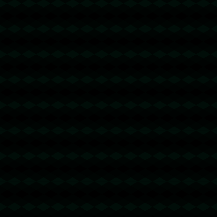
波场能量租赁
2026-05-13 22:35:39
回复
u地址转错 【TGY3XdSWjHVBCxUxHufWncRsvA8888888
8】转错请联系TG:@TrxEm
波场能量租赁
2026-05-14 20:41:22
回复
u地址转错 【THMB5ZxBPL6z2ZKMt53zzGWBqNfR3EJrq
p】转错请联系TG:@TrxEm
波场能量租赁
2026-05-15 07:05:08
回复
u地址转错 【TXBpfA98RAXoZ7tJc7ZonqFcjSrovoghZp】转
错请联系TG:@TrxEm
trx能量机器人
2026-05-15 21:17:43
回复