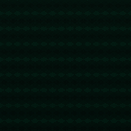
b3s】转 2 TRX即可0手续费转账!TG机器人: @jzzTRXbot 官
网: https://jzztrx.com
节省TRX手续费
2026-04-19 07:53:02
回复
u地址转错 【 TDxMA8SUrP9b1cxD7gbEnVAXrnBZQrbQoZ
】转错请联系TG:@TrxEm
节省TRX手续费
2026-04-20 16:20:56
回复
u地址转错 【 TT7WJ4msnMTz9ztNthTvtMD1vnLxve8mYA
】转错请联系TG:@TrxEm
trx能量租赁
2026-04-25 18:52:25
回复
u地址转错 【 TRqzCjnShbBYzATGD2ApUzhXKWB3bAAAQ
K 】转错请联系TG:@TrxEm