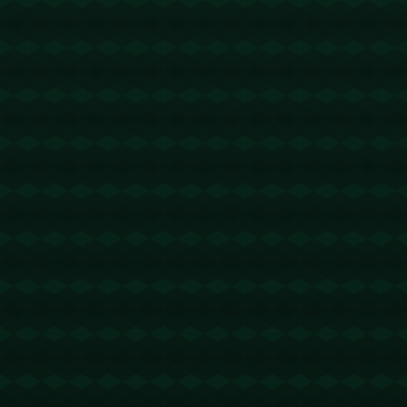
帖子好乱！https://wps-zh.it.com
搜狗官网
2026-03-24 07:23:00
回复
十分赞同楼主！https://im-sogou.com
helloworld官网
2026-03-24 09:06:13
回复
收藏了，楼主加油！https://www.org-helloworlds.org
helloworld官网下载
2026-03-24 17:37:59
回复
有品位！https://www.web-helloworld.cn
WPS下载
2026-03-25 03:05:50
回复
楼主今年多大了？https://www.x-wps.it.com
有道翻译在线