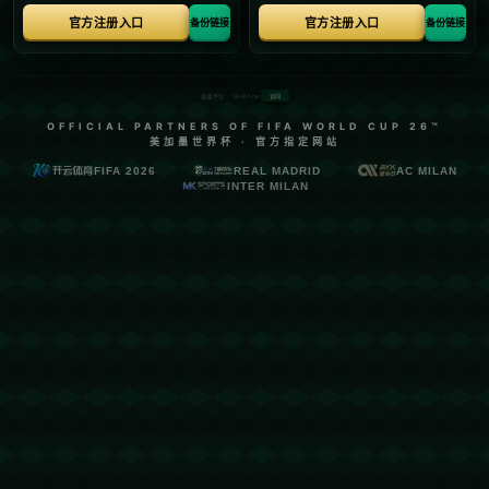
近年来，**运动康复技术**和器材研发得到了显著进步。西班牙国家
队为了最大程度保护球员，已经引入一系列先进的康复设备与实时监
测体系。例如，借助动态运动捕捉技术，可以对受伤后的膝部恢复情
况进行全方位分析。从这个角度看，伊尼戈与卡萨多本次退出国家队
或许是队医谨慎决定，以保护他们的长远健康。
### **国家队的阵容调整与比赛影响**
伊尼戈与卡萨多作为球队的关键角色，特别是在近两个赛季的比赛表
现中，都展现出令人称赞的竞技能力。尤其是**伊尼戈在后防线上的
沉稳应对能力**，多次化解了对手的强势进攻。因此，两人退出国家
队阵容势必会对西班牙在接下来的比赛计划中造成一定影响。
不过，这一调整或许也为其他潜力新星创造了机会。像新秀中场和后
卫球员的加入，将成为观察西班牙国家队未来发展的一个重要窗口。
### **球员伤病管理的重要性：从俱乐部到国家队**
职业运动员的伤病管理不仅存在于国家队的征召环节，俱乐部也需要
严格监测球员的身体状态。根据统计，每年有超过20%的球员因伤缺