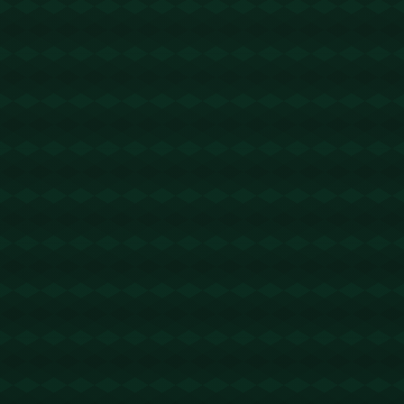
usdt转账手续费
2026-03-10 18:05:09
回复
波场便宜能量 - 1.5 TRX=1次转账次数 直接节省80%!无视对
方有没有U或者是否交易所- 复制地址【THXfhfV6ThhYzt7d8
mm4KL3dE5LWBbwb3s】转 1.5 TRX即可0手续费转账!TG机
器人:@jzzTRXbot
快连VPN下载
2026-03-11 17:08:25
回复
东方不败还是灭绝师太啊？https://www.web-kuailian.it.com
helloworld官网下载
2026-03-13 01:29:27
回复
好东西，学习学习！https://www.cm-helloworld.cn
快连VPN
2026-03-13 18:21:33
回复
楼上的说的很多！https://www.kuailian-pc.it.com