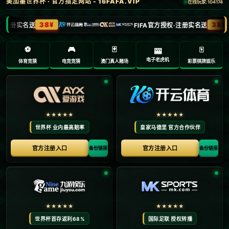
### **右膝不适或成退出国家队的关键点**
据可靠消息，伊尼戈与卡萨多的**右膝不适问题**并非突然发生。长
期的职业赛场高强度比赛一直是球员膝关节受损的主要原因之一。膝
盖处于人体负重和运动的最关键部位，而足球运动员在频繁的冲刺、
急停和转身动作中，膝盖承受的压力甚至是普通人的数倍。因此，这
种伤病并不罕见，而是一部分运动员每个赛季都可能面临的“隐形杀
手”。
*过去几年，职业球员因膝部伤病无奈退出比赛，甚至提前结束职业
生涯的案例屡见不鲜*。例如，知名球员托雷斯在巅峰时期同样受困
于膝伤问题，导致竞技状态下滑，影响了后续职业发展。正因如此，
“膝伤”已经成为竞技体育中优先考虑的最大健康隐患之一。
### **为何伤病处理关乎职业寿命？**
对于职业足球队员来说，伤病问题的处理方式直接影响他们的竞技状
态以及职业生涯的长短。专家指出，一旦出现膝部不适，球员需要通
过专业诊断，确定伤势的严重程度。轻微的膝部扭伤可能通过短期的
物理治疗和休息得以解决，而如果是韧带损伤或半月板问题，则需要
更长时间的康复并有可能影响到球员未来的表现。