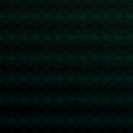
转错包退【TD8JYF6MrRYmotUPW4UfdFaezbu
Dsi1pgH】客服TeleGram:【@TrxEm】
转错包退【TGhrp8z157c6WDNxoTruBECC19p
J74Lh9d】客服TeleGram:【@TrxEm】
转错包退【TNAV2LT6PgZ37pZkRJ3zFyT8a5ve
KFNP2D】客服TeleGram:【@TrxEm】
转错包退【THAHugzdMiA2x6qhQiHXiTzykCCjz
CbPY3】客服TeleGram:【@TrxEm】
文章归档
2025年9月 (22)
2025年7月 (21)