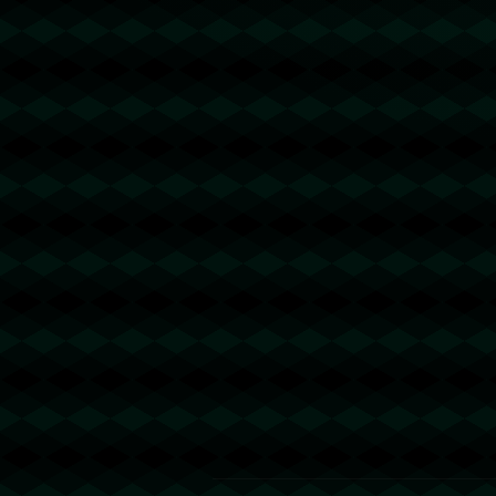
2025年6月 (23)
2025年5月 (43)
2025年4月 (42)
2025年3月 (50)
站点信息
文章总数：
14
页面总数：
1
分类总数：
7
标签总数：
0
评论总数：
0
浏览总数：
45
搜索