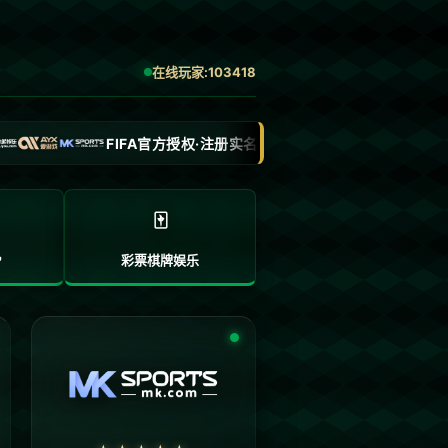
服务热线
023-88623424
联
英超
首页
2025年9月25日
>
的空缺.
2348
里，一个明星球员的缺阵往往会
**，作为曼城中场的中流砥柱，他的缺席无疑给球队带来了考
这篇文章中，我们将深入探讨曼城如何寻找合适的人选，以
的重要...