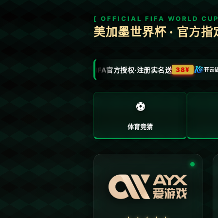
欢迎访问PG电子(中国大陆)官方网站
足联
欧洲
网站分类
20
足联
欧洲
欧洲
中超
英超
足联
英超