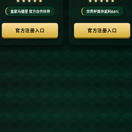
‹‹
1
››