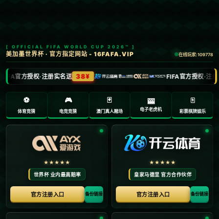
欢迎访问PG电子(中国大陆)官方网站
>
足联
首页
足联
PG电子官方网站：新春走基层丨山东男排春节
不停训 全力备战十五运.
频道：
足联
日期：
2025-05-27 13:23:25
浏览：416
**新春走基层丨山东男排春节不停训 全力备战十五运**
每逢春节，家人团聚，走亲访友是中国人延续千百年的传统。然而，
对于山东男排队员来说，春节的意义不同寻常。他们选择在节日仍然
坚守训练场，全力备战**第十五届全国运动会（简称十五运）**。这
种忘我的拼搏精神，展现了体育人对梦想的坚守，也成为社会热议的
焦点。