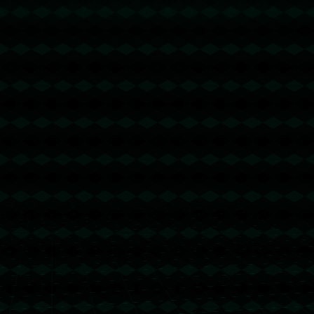
0
留言
评论
◎欢迎参与讨论，请在这里发表您的看法、交流您的观点。
昵称
*
邮箱
*
网址
内容
*