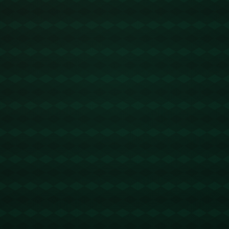
专门设计了一套强化发球技术的练习计划。
此外，为了提升比赛中的临场应变能力，山东男排还邀请模拟对手球
队进行内部对抗赛。*这些实战演练不仅增加了比赛经验，还帮助队
员们更加熟悉自己的配合方式和战术执行力度。*
---
### **节日期间的坚持：以行动诠释体育精神**
在一个充斥着节日氛围的春节里，山东男排的训练场却是另一番景
象。球场上，哨声、脚步声、击球声不绝于耳；队员们奋力扣杀、快
速跳跃，每一个动作都凝结着对目标的执着追求。“错过团圆的感受
确实很难，但为了集体荣誉，值得。”队长的一句话道出了所有队员
的心声。
就像经典案例里的刘翔一样，他为了备战奥运会，多次牺牲节假日时
间，不断突破自我，最终站到了世界之巅。山东男排队员的春节训练
何尝不是一种对体育精神的践行呢？
---PG电子官方网站