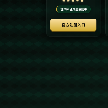
**前言
«
2025年9月
»
在全
一
二
三
四
五
六
日
“劳
4
5
6
7
1
2
3
个卓
9
11
8
12
14
10
13
**备
16
18
15
17
19
20
21
假期
23
25
22
24
26
27
28
方网
29
30
好的
标签列表
![训练
**科
最新留言
为了