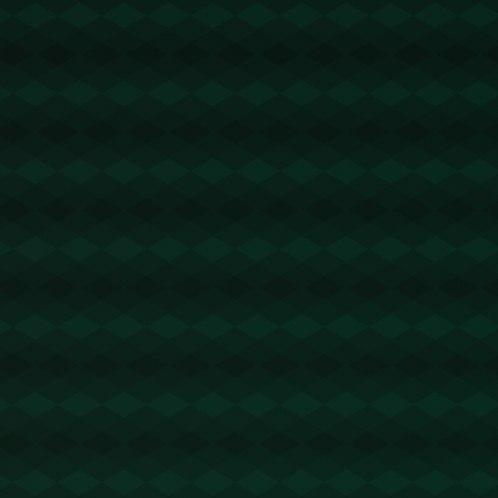
化的训练计划，涵盖**体能训练、技术强化、**以及**心理调节
爆发力训练，每天严格按照教练的安排进行体能拉练和心理宽度
术与心理双重平衡**
战过程中，技术与心理的结合至关重要。运动员不仅需要在技巧
运动管理中心的教练团队定期**开展心理辅导课程**，帮助运
状况。
辅导](https://example.com/image2.jpg)
型赛事案例分析**
的赛事中，山东运动员取得了**优异的成绩**，这与先进的训
在决赛中通过灵活运用技术和顽强意志，逆转击败对手。一方面
现了他们扎实的基本功。这一胜利鼓舞了整个团队，激励着所有
待中的新突破**