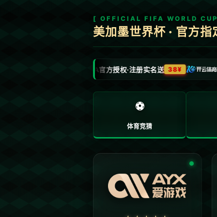
欢迎访问PG电子(中国大陆)官方网站
足联
欧洲
网站分类
中
足联
欧洲
P
欧洲
中超
英超
足联
英超