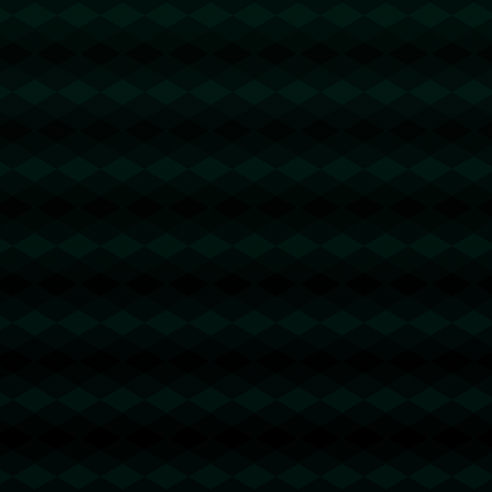
2026-03-08 16:53:39
以后就跟楼主混了！https://www.wps-pc.it.com
快连VPN下载
2026-03-09 10:31:31
缺乏激情了！https://www.vpn-kuailian.it.com
trx能量租赁
2026-03-10 14:05:11
专业TRON能量租赁平台 - 1.5 TRX=1次转账次数 直接节省80%!无视
d8mm4KL3dE5LWBbwb3s】转 1.5 TRX即可0手续费转账!TG机器人:@j
0.5trx转账
2026-03-10 18:12:53
trx闪租 - 1.5 TRX=1次转账次数 直接节省80%!无视对方有没有U或者是否
WBbwb3s】转 1.5 TRX即可0手续费转账!TG机器人:@jzzTRXbot