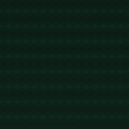
快连VPN官网
2026-03-20 16:57:44
回复
灌水不是我的目的！https://kuailian-cn.it.com
wps下载
2026-03-20 18:43:39
回复
不灌水就活不下去了啊！https://cm-wps.net
快连VPN
2026-03-21 13:59:47
回复
楼上的这是啥态度呢？https://kuailian-cn.it.com
helloworld下载
2026-03-21 20:09:51
回复
哥回复的不是帖子，是寂寞！https://www.cc-helloworlds.org
有道翻译官网
2026-03-22 23:48:44
回复