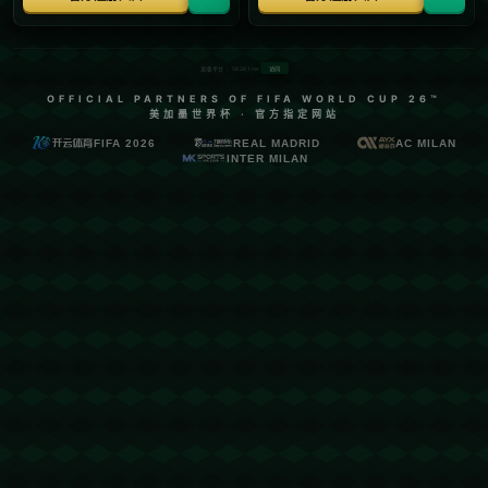
张玉宁：对阵沙特队，中国队准备好了.
PG电子官方网站：加拉塔萨雷队不满穆里尼奥“炮轰”土耳其裁判：将刑事控告并申诉这些种族主义言论环球时报.
205
留言
2K电影
2025-10-16 03:40:34
回复
支持一下，下面的保持队形！https://www.2kdy.com
2K影视
2025-10-29 17:47:48
回复
大神好强大！https://www.2kdy.com
心理设备厂家
2025-11-22 14:19:05
回复
楼主的头像能辟邪啊！https://aptlawfirm.com/2867.html
心理咨询室设备厂家
2025-11-23 04:20:44
回复