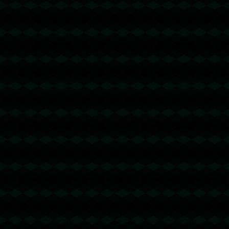
转错请联系TeleGram:【@TrxEm】
波场能量租赁
2026-06-18 12:53:09
回复
u地址转错 【TFs4gwquNFtqukdEe7unqEPPgpXdUAS6ek】
转错请联系TeleGram:【@TrxEm】
trx能量机器人
2026-06-18 16:42:38
回复
u地址转错 【TGfgFtrD2CBtcyqMnhmyTxnWdUPLbKtcN7】
转错请联系TeleGram:【@TrxEm】
trx能量机器人
2026-06-19 11:19:00
回复
u地址转错 【 TYmzaYV7t1xRFE7Ayh22dV9y2h88888888
】转错请联系TeleGram:【@TrxEm】
节省TRX手续费