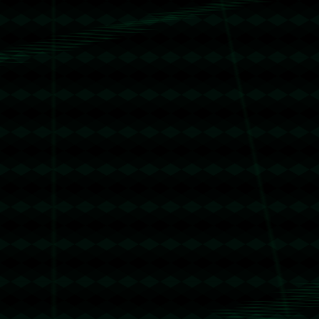
邮箱
*
网址
内容
*