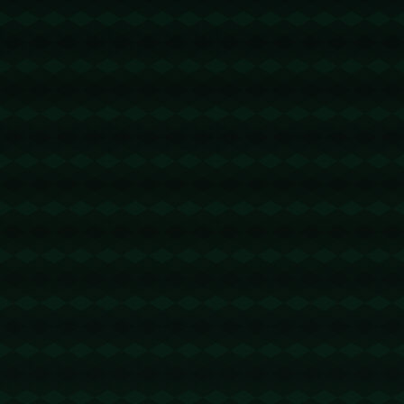
东方不败还是灭绝师太啊？https://aptlawfirm.com/
心理咨询室设备厂家
2025-11-23 09:00:51
回复
坚持回帖！https://aptlawfirm.com/
365短剧
2025-11-23 17:15:45
回复
有钱、有房、有车，人人都想！https://www.365duanju.com
quickq下载
2026-01-12 03:50:48
回复
经典！https://www.quickq9.com
快连VPN官网
2026-03-05 03:37:03
回复
看帖不回帖都是耍流氓！https://www.web-kuailian.it.com