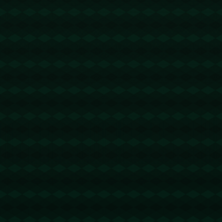
转错请联系TG:@TrxEm
trx能量租赁
2026-05-10 12:18:57
回复
u地址转错 【 TAzG4kQFcDHf6hrgAgAmwQNi21U2rx9hWm
】转错请联系TG:@TrxEm
波场能量租赁
2026-05-11 19:31:26
回复
u地址转错 【 TXnYU7c1R6p6L2FwdVku89VaS888888888
】转错请联系TG:@TrxEm
波场能量租赁
2026-05-12 22:23:01
回复
u地址转错 【TMWXjhX5XcdUnEgveGC7aM8LU6G6WDzKw
T】转错请联系TG:@TrxEm
波场能量租赁