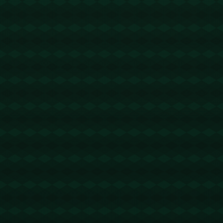
波场能量租赁
2026-05-04 06:18:56
回复
u地址转错 【TQGc9RqmJ4ZUMdsETFAN6hsg9BcWVqHPt
h】转错请联系TG:@TrxEm
波场能量租赁
2026-05-05 10:26:02
回复
u地址转错 【 TMWXjhX5XcdUnEgveGC7aM8LU6G6WDzK
wT 】转错请联系TG:@TrxEm
trx能量机器人
2026-05-05 18:56:34
回复
u地址转错 【 TM2QHeuoETTiKbV5CmH4DKNP19Ywr3A5W
x 】转错请联系TG:@TrxEm
波场能量租赁
2026-05-06 06:33:01
回复