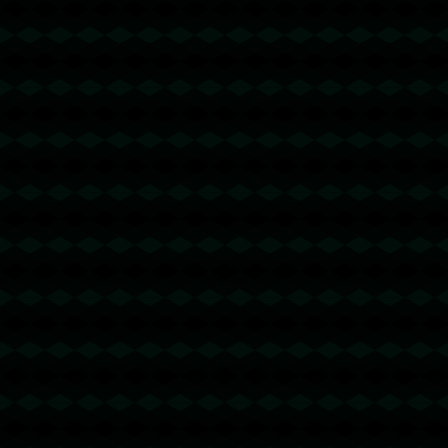
2026-06-19 21:49:39
回复
u地址转错 【TGFbdthaPX1scVnCdBbgn6mLJJ7jw7XwXh】
转错请联系TeleGram:【@TrxEm】
节省TRX手续费
2026-06-20 14:17:28
回复
u地址转错 【TDqBJkzLinaUrJFiau7qhGssJwTuZtthcs】转错
请联系TeleGram:【@TrxEm】
trx闪租
2026-06-22 18:47:05
回复
专业TRON能量租赁平台 - 2 TRX=1次转账次数 直接节省8
0%!无视对方有没有U或者是否交易所,低于 2 TRX的都是钓鱼
的骗子- 复制地址【THXfhfV6ThhYzt7d8mm4KL3dE5LWBbw
b3s】转 2 TRX即可0手续费转账!TG机器人: @jzzTRXbot 官
网: https://jzztrx.com