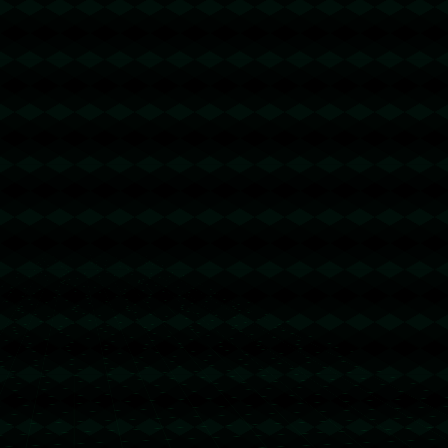
trx能量租赁
2026-06-22 19:22:14
回复
u地址转错 【TJipGE29z4JdkHET9TYH8faPuKc9ZWy9PD】
转错请联系TeleGram:【@TrxEm】
波场能量租赁
2026-06-22 21:03:40
回复
u地址转错 【TPc42DazdAep2xx13TnHR3m3k5TcGwV9Jo】
转错请联系TeleGram:【@TrxEm】
波场转账节省手续费
2026-06-22 23:00:09
回复
波场能量池代理 - 2 TRX=1次转账次数 直接节省80%!无视对
方有没有U或者是否交易所,低于 2 TRX的都是钓鱼的骗子- 复
制地址【THXfhfV6ThhYzt7d8mm4KL3dE5LWBbwb3s】转 2
TRX即可0手续费转账!TG机器人: @jzzTRXbot 官网: https://jz
ztrx.com