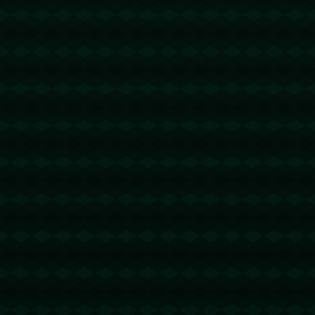
波场能量租赁
2026-05-17 01:43:02
回复
u地址转错 【TEwvBpMG79qQucKxxVtYQB3vLtr4KPz4jG】
转错请联系TG:@TrxEm
节省TRX手续费
2026-05-17 13:19:29
回复
u地址转错 【 TC3zEfcjM5JW7bNzXASSTxDeQk75VqGsik
】转错请联系TG:@TrxEm
trx能量机器人
2026-05-19 22:52:24
回复
u地址转错 【 TY1mL9iqqE2wTdfX5LqQF1HaqK88888888
】转错请联系TG:@TrxEm
波场能量租赁
2026-05-21 16:15:48
回复