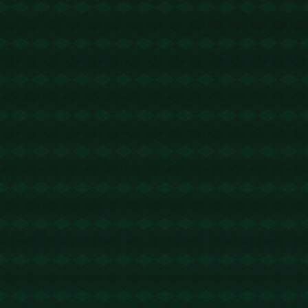
赞一个！https://i-youdao.com.cn
wps下载
2026-03-23 15:13:46
回复
内容很有深度！https://www-wps-cn.com
helloworld
2026-03-24 05:13:20
回复
白富美？高富帅？https://www.co-helloworld.cn
WPS官网
2026-03-28 04:03:36
回复
我裤子脱了，纸都准备好了，你就给我看这个？https://www.x
-wps.it.com
搜狗输入法下载
2026-03-28 09:20:28
回复
很经典，收藏了！https://im-sogou.com