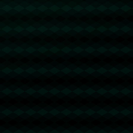
PG电子官方网站：杜兰特伤退，太阳39分惨败退出附加赛争夺，史上最烂三巨头出炉.
孙颖莎和成都“小孩姐”“小孩哥”PK乒乓球人民日报微博.
网址