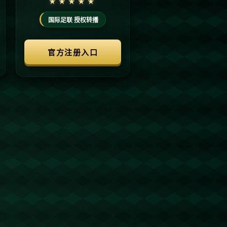
一次出征都牵动着无数球迷的心。近日，国足抵达沙
特队进行最后的冲刺备战。这座沙特著名的体育设施不
的深耕与准备。就在这片绿茵场上，国足正在书写属
誉中东。这家学院不仅培养了许多优秀的足球人才，
沙特比赛，充分展示了团队对训练质量和场地标准的
仅为国足提供了**高水平的场地和器材**，也让球
高强度的训练。训练内容包括**体能提升、技术优
术执行力显得尤为重要。国足主教练明确提出，“沙特