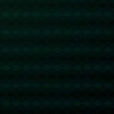
态直接影响到比赛表现，因此主教练和心理团队在训
学院的休息区域进行了轻松的团队活动。这些互动不
气的提升对于比赛发挥至关重要**，而马赫德体育学
提供了绝佳的心理支持。
挑战中，塑造硬实力的机会才更为可贵。利雅得马赫
期待。希望这支为梦想而战的球队能够哼响亚洲足球
下一篇：意大利杯：国际米兰以2比0轻取乌迪内.