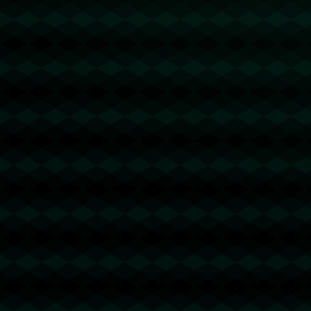
2025年6月 (23)
2025年5月 (43)
2025年4月 (42)
2025年3月 (50)
站点信息
文章总数：
14
页面总数：
1
0
分类总数：
7
标签总数：
0
评论总数：
0
评
浏览总数：
45
◎欢迎
搜索
昵称
*