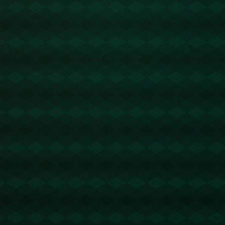
仅身体素质出色，而且团队配合极具威胁，国足必须做足功课才能
提高队员的适应能力，团队还特别进行了模拟比赛训练，重点应
国足针对沙特的传统强项——攻防转换速度，制定了有针对性的
高科技辅助设备，例如实时数据分析系统，则帮助教练团队细化了
，有望成为国足未来备战国际赛事的一种标杆。
 **沙特队优势及国足应对策略**
国家队一直是亚洲足坛的顶尖球队之一，其强势表现在于球员的
尝试密集防守和快速反击策略，但却屡屡因为执行力不足而受挫
成员从过往失败的经验中吸取教训，提出强调“团队协作和专注力
分析显示，沙特队特别擅长通过快速前插和边路突破制造威胁，
由年轻球员组成的锋线急需加强稳定性和临场发挥能力。通过马赫
队的比赛风格**列入工作重点，争取在比赛中实现以弱胜强的突