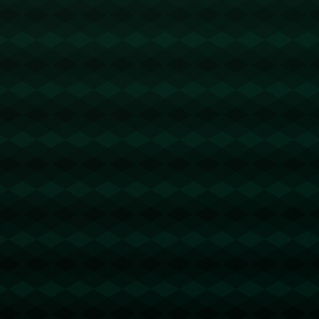
 **球员情绪与团队士气建设**
间的海外备战对球员情绪的调节提出了新的挑战。队员的心理状
也注重加强球员的信心和团队默契。例如，备战间隙，队员们在
解了单一训练的压力，还有效促进了彼此间的协作与信任。**士
舒适环境——从专业的康复设备到宽敞的休息空间——都为国足
# **国足将创奇迹？期待重新定义亚洲力量**
足球此前在沙特的舞台上并没有太多辉煌记录，但正是在这样的
育学院的先进资源加上国足自身的不懈努力，为大家带来了无限
音，在沙特绿茵场上展现无与伦比的气势。
上一篇：PG电子官方网站：体育山东泰山队：35人大名单确定 6人首进一线队
关文章